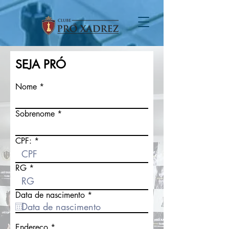
SEJA PRÓ
Nome
Sobrenome
CPF:
RG
r
Data de nascimento
*
e
q
u
Endereço
i