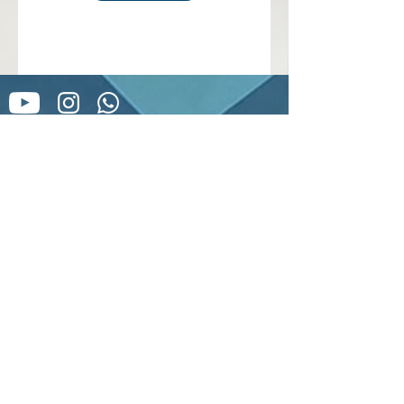
Rua São José, 601 - 3º andar - Ramal 22
Balneário Estreito
Aberto: Quinta a Sábado: 19:00 - 22:00
Na Associação de Subtenentes e
Sargentos do Exército
6 de janeiro
Políticas de Devolução e Reembolso