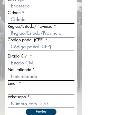
r
e
d
Cidade
Região/Estado/Província
Código postal (CEP)
Estado Civil
Naturalidade
Email
Whatsapp
Enviar