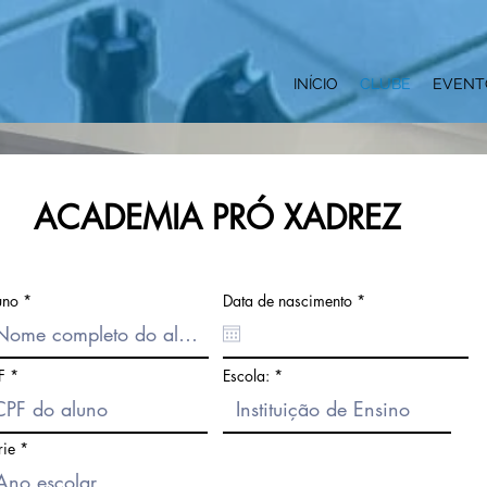
INÍCIO
CLUBE
EVENT
ACADEMIA PRÓ XADREZ
r
uno
Data de nascimento
*
e
q
u
i
F
Escola:
r
e
d
rie