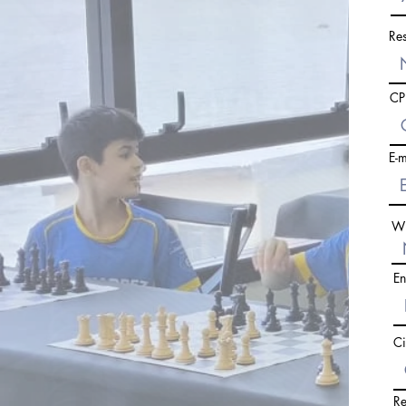
Re
CP
E-m
Wh
En
C
Re