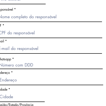
sponsável
F
ail
atsapp
dereço
idade
gião/Estado/Província