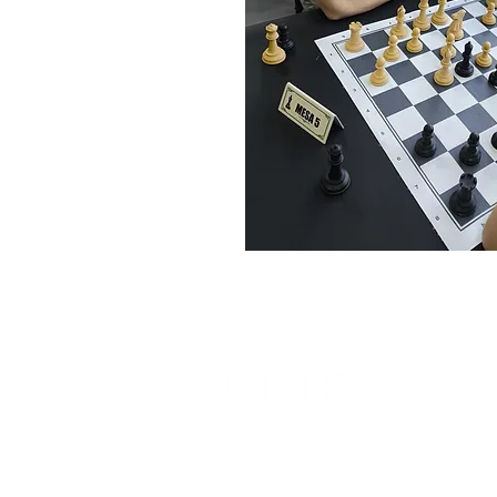
Rua São José, 601 - 3º andar - Ramal 22
Balneário Estreito
Aberto: Quinta a Sábado: 19:00 - 22:00