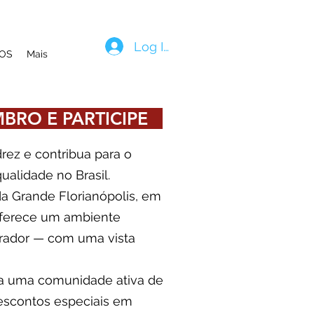
Log In
OS
Mais
BRO E PARTICIPE
ez e contribua para o
ualidade no Brasil.
da Grande Florianópolis, em
 oferece um ambiente
pirador — com uma vista
 uma comunidade ativa de
escontos especiais em