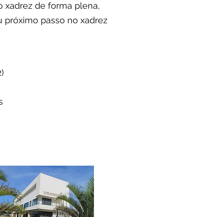
o xadrez de forma plena,
eu próximo passo no xadrez
2)
)
s