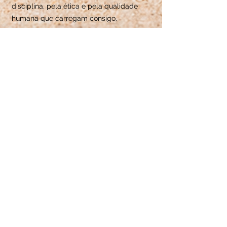
disciplina, pela ética e pela qualidade
humana que carregam consigo.
A Pró Xadrez é cultura.
É método.
É compromisso.
É xadrez levado a sério — como deve ser.
YOUTUBE
Nosso canal no YouTube é um espaço
dedicado à vivência real do xadrez. Por lá