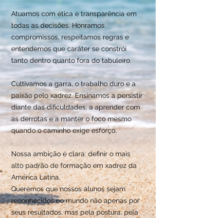
Atuamos com ética e transparência em
todas as decisões. Honramos
compromissos, respeitamos regras e
entendemos que caráter se constrói
tanto dentro quanto fora do tabuleiro.
Cultivamos a garra, o trabalho duro e a
paixão pelo xadrez. Ensinamos a persistir
diante das dificuldades, a aprender com
as derrotas e a manter o foco mesmo
quando o caminho exige esforço.
Nossa ambição é clara: definir o mais
alto padrão de formação em xadrez da
América Latina.
Queremos que nossos alunos sejam
reconhecidos no mundo não apenas por
seus resultados, mas pela postura, pela